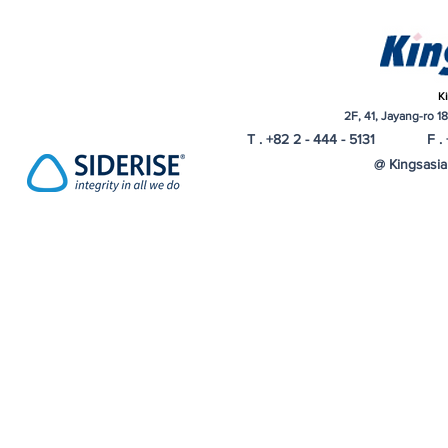
Ki
2F, 41, Jayang-ro 1
T . +82 2 - 444 - 5131 F . 
@ Kingsasia